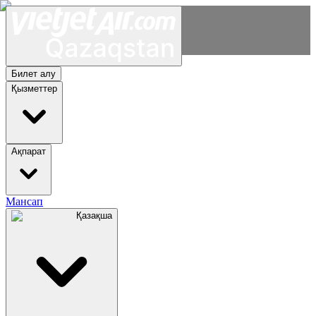
Билет алу
Қызметтер
Ақпарат
Мансап
Қазақша