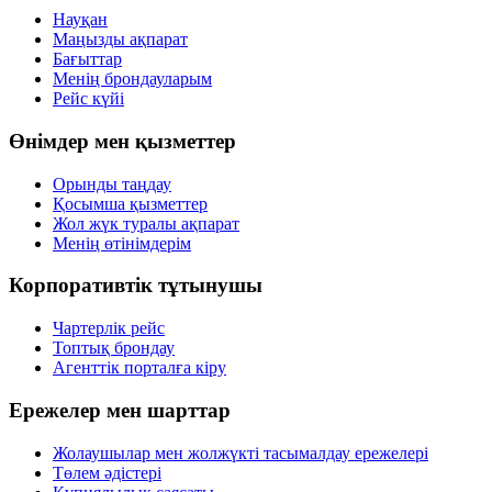
Науқан
Маңызды ақпарат
Бағыттар
Менің брондауларым
Рейс күйі
Өнімдер мен қызметтер
Орынды таңдау
Қосымша қызметтер
Жол жүк туралы ақпарат
Менің өтінімдерім
Корпоративтік тұтынушы
Чартерлік рейс
Топтық брондау
Агенттік порталға кіру
Ережелер мен шарттар
Жолаушылар мен жолжүкті тасымалдау ережелері
Төлем әдістері