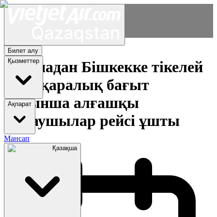
Билет алу
Қызметтер
Астанадан Бішкекке тікелей
халықаралық бағыт
бойынша алғашқы
Ақпарат
жолаушылар рейсі ұшты
Мансап
Қазақша