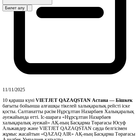
Билет алу
11/11/2025
10 қараша күні
VIETJET QAZAQSTAN Астана — Бішкек
бағыты бойынша алғашқы тікелей халықаралық рейсті іске
қосты. Салтанатты рәсім Нұрсұлтан Назарбаев Халықаралық
әуежайында өтті. Іс-шараға «Нұрсұлтан Назарбаев
халықаралық әуежай» АҚ-ның Басқарма Төрағасы Юсуф
Альжавдер және VIETJET QAZAQSTAN сауда белгісімен
жұмыс жасайтын «QAZAQ AIR» АҚ-ның Басқарма Төрағасы
Адилбек Умралиев қатысты.