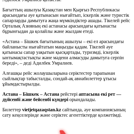
Бағыттың ашылуы Қазақстан мен Қырғыз Республикасы
арасындағы әуе қатынасын нығайтып, іскерлік және туристік
сапарларды дамытуға жаңа мүмкіндіктер ашады. Тікелей рейс
Орталық Азияның екі астанасы арасындағы қатынасты
бұрынғыдан да қолайлы және жылдам етеді.
«Астана – Бішкек бағытының ашылуы – екі ел арасындағы
байланысты нығайтатын маңызды қадам. Тікелей әуе
қатынасы сапар уақытын қысқартады, туризмді, іскерлік
ынтымақтастықты және мәдени алмасуды дамытуға серпін
береді», – деді Адилбек Умралиев.
Алғашқы рейс жолаушыларына серіктестер тарапынан
сыйлықтар табысталды, сондай-ақ авиабилеттер ұтысы
ұйымдастырылды.
Астана – Бішкек – Астана
рейстері
аптасына екі рет —
дүйсенбі және бейсенбі күндері
орындалады.
Билеттер
vietjetqazaqstan
.
kz
сайтында, әуе компаниясының
сату кеңселерінде және серіктес агенттіктерде қолжетімді.