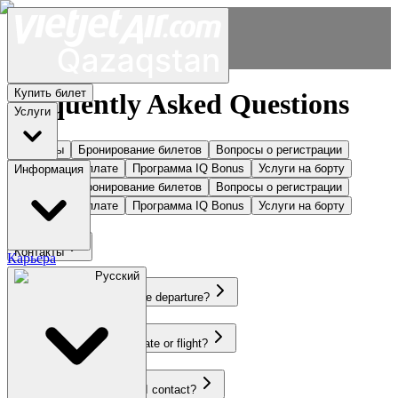
Купить билет
Frequently Asked Questions
Услуги
Контакты
Бронирование билетов
Вопросы о регистрации
Вопросы об оплате
Программа IQ Bonus
Услуги на борту
Информация
Контакты
Бронирование билетов
Вопросы о регистрации
Вопросы об оплате
Программа IQ Bonus
Услуги на борту
Контакты
Карьера
Русский
How late can I book before departure?
Can I change my travel date or flight?
Booking issues—who do I contact?